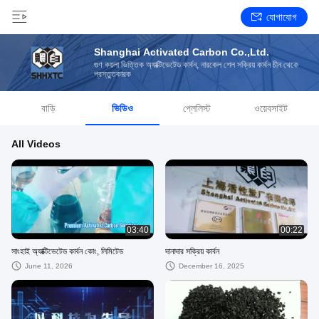
যোগাযোগ
Shanghai Activated Carbon Co.,Ltd.
গুণ কয়লা ভিত্তিক অ্যাক্টিভেটেড কার্বন, নারকেল শেল সক্রিয় কার্বন চীন থেকে
প্রস্তুতকারক
বাড়ি
ভিডিও
প্লেলিস্ট
ওয়েবসাইট
All Videos
03:40
00:22
সাংহাই অ্যাক্টিভেটেড কার্বন কোং, লিমিটেড
দানাদার সক্রিয় কার্বন
June 11, 2026
December 16, 2025