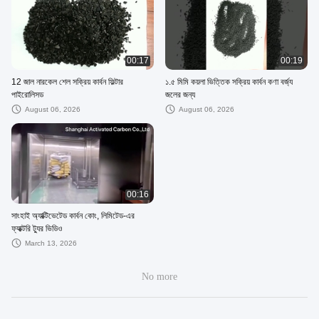
00:17
00:19
12 জাল নারকেল শেল সক্রিয় কার্বন ফিল্টার
১.৫ মিমি কয়লা ভিত্তিক সক্রিয় কার্বন কণা বর্জ্য
পাইরোলিসড
জলের জন্য
August 06, 2026
August 06, 2026
00:16
সাংহাই অ্যাক্টিভেটেড কার্বন কোং, লিমিটেড-এর
ফ্যাক্টরি ট্যুর ভিডিও
March 13, 2026
No more