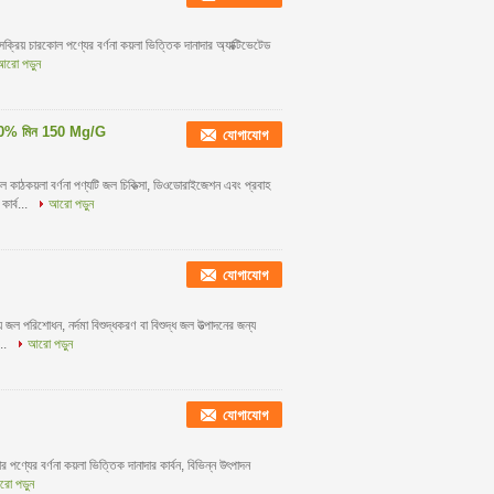
্রিয় চারকোল পণ্যের বর্ণনা কয়লা ভিত্তিক দানাদার অ্যাক্টিভেটেড
আরো পড়ুন
সা 90% মিন 150 Mg/G
যোগাযোগ
ল কাঠকয়লা বর্ণনা পণ্যটি জল চিকিত্সা, ডিওডোরাইজেশন এবং প্রবাহ
ার্ব...
আরো পড়ুন
যোগাযোগ
় জল পরিশোধন, নর্দমা বিশুদ্ধকরণ বা বিশুদ্ধ জল উত্পাদনের জন্য
...
আরো পড়ুন
যোগাযোগ
র পণ্যের বর্ণনা কয়লা ভিত্তিক দানাদার কার্বন, বিভিন্ন উৎপাদন
ো পড়ুন