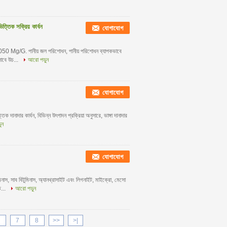
তিক সক্রিয় কার্বন
যোগাযোগ
--1050 Mg/G. পানীয় জল পরিশোধন, পানীয় পরিশোধন ব্যাপকভাবে
িসাবে উচ...
আরো পড়ুন
যোগাযোগ
িক দানাদার কার্বন, বিভিন্ন উৎপাদন প্রক্রিয়া অনুসারে, ভাঙ্গা দানাদার
ুন
যোগাযোগ
টুমিনাস, সাব বিটুমিনাস, অ্যানথ্রাসাইট এবং লিগনাইট, মাইক্রো, মেসো
ত...
আরো পড়ুন
7
8
>>
>|