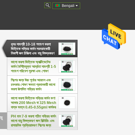
Bengali
ধূসর সামগ্রী 10-18 শতাংশ কয়লা
ভিত্তিক সক্রিয় কার্বন সরবরাহকারী
নিকাশী জল চিকিত্সা এবং বায়ু বিশুদ্ধকরণ
ক্ষমতা
কালো কয়লা ভিত্তিক অ্যাক্টিভেটেড
কার্বন বৈশিষ্ট্যযুক্ত আর্দ্রতা সামগ্রী 1-5
শতাংশ পরিবেশ সুরক্ষা এবং শোষণ
ব্যবহারের জন্য ডিজাইন করা হয়েছে
শিল্পের জন্য উচ্চ পৃষ্ঠের আয়তন এবং
চমৎকার শোষণ ক্ষমতা প্রদানকারী কালো
কয়লা উত্পাদিত সক্রিয় কার্বন
কালো কয়লা ভিত্তিক সক্রিয় কার্বন কণা
আকার 200 Mesh বা 325 Mesh
বাল্ক ঘনত্ব 0.45-0.55gml কার্যকর
শোষণ উপাদান
PH মান 7-9 কয়লা গঠিত সক্রিয় কার্বন
 এবং
কালো বায়ু বিশুদ্ধকরণ জল ফিল্টারিং এবং
রাসায়নিক প্রক্রিয়াকরণ শিল্পের জন্য
আদর্শ