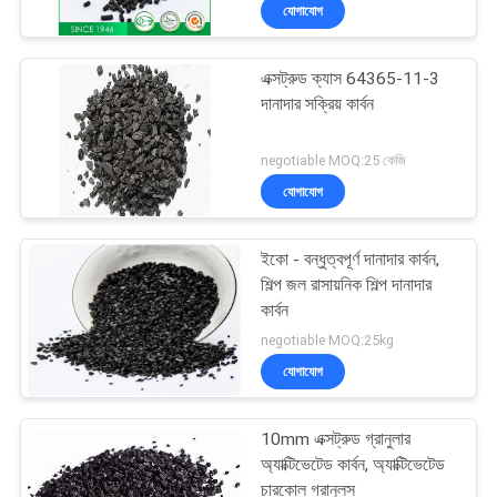
যোগাযোগ
নিয়ন্ত্রণ
এক্সট্রুড ক্যাস 64365-11-3
যোগাযোগ
দানাদার সক্রিয় কার্বন
করুন
negotiable MOQ:25 কেজি
যোগাযোগ
খবর
ইকো - বন্ধুত্বপূর্ণ দানাদার কার্বন,
সাইট
শিল্প জল রাসায়নিক শিল্প দানাদার
ম্যাপ
কার্বন
negotiable MOQ:25kg
যোগাযোগ
PRIVACY
POLICY
10mm এক্সট্রুড গ্রানুলার
অ্যাক্টিভেটেড কার্বন, অ্যাক্টিভেটেড
চারকোল গ্রানুলস