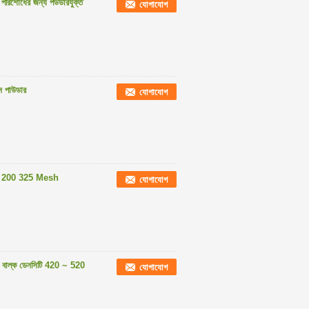
 পরিশোধের জন্য পউডারযুক্ত
যোগাযোগ
বন পাউডার
যোগাযোগ
রবেন্ট 200 325 Mesh
যোগাযোগ
3 বাল্ক ডেনসিটি 420 ~ 520
যোগাযোগ