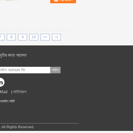
7
8
9
10
>>
>|
্ধৃতির জন্য আবেদন
পাঠান
Mail
সাইটম্যাপ
|
মোবাইল সাইট
d.. All Rights Reserved.