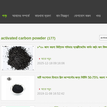
পণ্য
আমাদের সম্পর্কে
কারখানা ভ্রমণ
মান নিয়ন্ত্রণ
যোগাযোগ করুন
খবর
activated carbon powder
(177)
৮*৩০ জাল কয়লা ভিত্তিক পাউডার অ্যাক্টিভেটেড কার্বন বর্জ্য জল বিশু
আরো পড়ুন
2025-12-18 09:16:06
মাটি সংশোধন হিসাবে শিল্প কম্পোস্টের জন্য সিটিসি 50-75% কয়লা সক্
আরো পড়ুন
2019-11-08 16:52:42