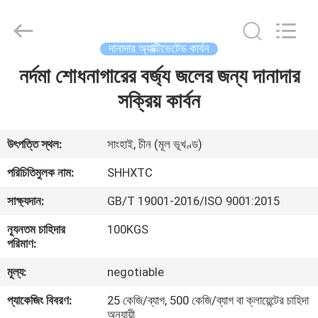
2026
Shanghai
Activated
Carbon
Co.,Ltd..
দানাদার অ্যাক্টিভেটেড কার্বন
All
Rights
Reserved.
নর্দমা শোধনাগারের বর্জ্য জলের জন্য দানাদার
বাড়ি
সক্রিয় কার্বন
পণ্য
উৎপত্তি স্থল:
সাংহাই, চীন (মূল ভূখণ্ড)
আমাদের
পরিচিতিমুলক নাম:
SHHXTC
সম্পর্কে
সাক্ষ্যদান:
GB/T 19001-2016/ISO 9001:2015
ন্যূনতম চাহিদার
100KGS
কারখানা
পরিমাণ:
ভ্রমণ
মূল্য:
negotiable
প্যাকেজিং বিবরণ:
25 কেজি/ব্যাগ, 500 কেজি/ব্যাগ বা ক্লায়েন্টের চাহিদা
মান
অনুযায়ী