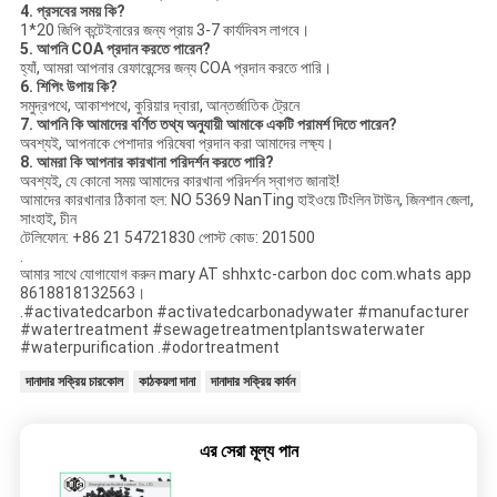
4. প্রসবের সময় কি?
1*20 জিপি কন্টেইনারের জন্য প্রায় 3-7 কার্যদিবস লাগবে।
5. আপনি COA প্রদান করতে পারেন?
হ্যাঁ, আমরা আপনার রেফারেন্সের জন্য COA প্রদান করতে পারি।
6. শিপিং উপায় কি?
সমুদ্রপথে, আকাশপথে, কুরিয়ার দ্বারা, আন্তর্জাতিক ট্রেনে
7. আপনি কি আমাদের বর্ণিত তথ্য অনুযায়ী আমাকে একটি পরামর্শ দিতে পারেন?
অবশ্যই, আপনাকে পেশাদার পরিষেবা প্রদান করা আমাদের লক্ষ্য।
8. আমরা কি আপনার কারখানা পরিদর্শন করতে পারি?
অবশ্যই, যে কোনো সময় আমাদের কারখানা পরিদর্শন স্বাগত জানাই!
আমাদের কারখানার ঠিকানা হল: NO 5369 NanTing হাইওয়ে টিংলিন টাউন, জিনশান জেলা,
সাংহাই, চীন
টেলিফোন: +86 21 54721830 পোস্ট কোড: 201500
.
আমার সাথে যোগাযোগ করুন mary AT shhxtc-carbon doc com.whats app
8618818132563।
.#activatedcarbon #activatedcarbonadywater #manufacturer
#watertreatment #sewagetreatmentplantswaterwater
#waterpurification .#odortreatment
দানাদার সক্রিয় চারকোল
কাঠকয়লা দানা
দানাদার সক্রিয় কার্বন
এর সেরা মূল্য পান