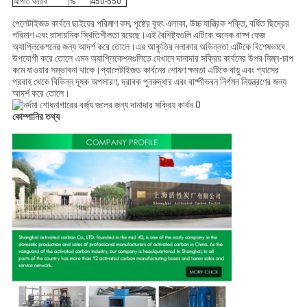
আপাত ঘনত্ব
%
450-550
পেলেটাইজড কার্বনে ছাইয়ের পরিমাণ কম, পৃষ্ঠের বৃহৎ এলাকা, উচ্চ যান্ত্রিক শক্তি, বর্ধিত ছিদ্রের
পরিমাণ এবং রাসায়নিক স্থিতিশীলতা রয়েছে।এই বৈশিষ্ট্যগুলি এটিকে অনেক বাষ্প ফেজ
অ্যাপ্লিকেশনের জন্য আদর্শ করে তোলে।এর আকৃতির নলাকার অভিন্নতা এটিকে বিশেষভাবে
উপযোগী করে তোলে এমন অ্যাপ্লিকেশনগুলিতে যেখানে দানাদার সক্রিয় কার্বনের উপর নিম্ন-চাপ
কমে যাওয়ার সম্ভাবনা থাকে।প্যালেটাইজড কার্বনের শোষণ ক্ষমতা এটিকে বায়ু এবং গ্যাসের
প্রবাহ থেকে বিভিন্ন দূষক অপসারণ, দ্রাবক পুনরুদ্ধার এবং বাষ্পীভবন নির্গমন নিয়ন্ত্রণের জন্য
আদর্শ করে তোলে।
কোম্পানির তথ্য