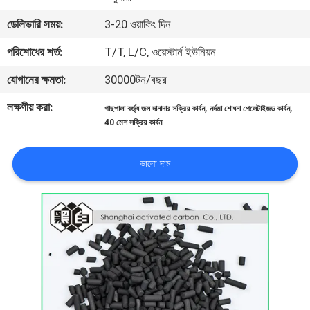
নিয়ন্ত্রণ
ডেলিভারি সময়:
3-20 ওয়াকিং দিন
পরিশোধের শর্ত:
T/T, L/C, ওয়েস্টার্ন ইউনিয়ন
যোগাযোগ
যোগানের ক্ষমতা:
30000টন/বছর
করুন
লক্ষণীয় করা:
,
,
গাছপালা বর্জ্য জল দানাদার সক্রিয় কার্বন
নর্দমা শোধনা পেলেটাইজড কার্বন
40 মেশ সক্রিয় কার্বন
খবর
ভালো দাম
সাইট
ম্যাপ
PRIVACY
POLICY