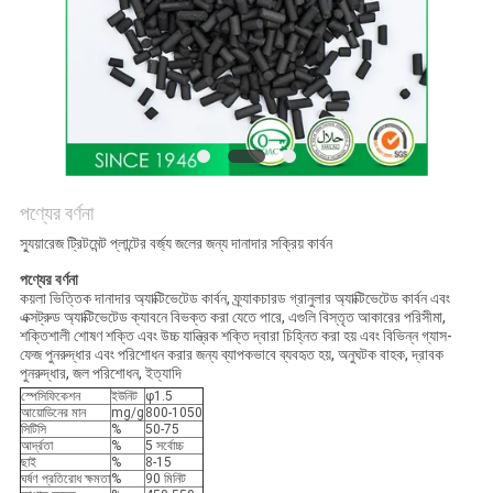
পণ্যের বর্ণনা
স্যুয়ারেজ ট্রিটমেন্ট প্লান্টের বর্জ্য জলের জন্য দানাদার সক্রিয় কার্বন
পণ্যের বর্ণনা
কয়লা ভিত্তিক দানাদার অ্যাক্টিভেটেড কার্বন, ফ্র্যাকচারড গ্রানুলার অ্যাক্টিভেটেড কার্বন এবং
এক্সট্রুড অ্যাক্টিভেটেড ক্যাবনে বিভক্ত করা যেতে পারে, এগুলি বিস্তৃত আকারের পরিসীমা,
শক্তিশালী শোষণ শক্তি এবং উচ্চ যান্ত্রিক শক্তি দ্বারা চিহ্নিত করা হয় এবং বিভিন্ন গ্যাস-
ফেজ পুনরুদ্ধার এবং পরিশোধন করার জন্য ব্যাপকভাবে ব্যবহৃত হয়, অনুঘটক বাহক, দ্রাবক
পুনরুদ্ধার, জল পরিশোধন, ইত্যাদি
স্পেসিফিকেশন
ইউনিট
φ1.5
আয়োডিনের মান
mg/g
800-1050
সিটিসি
%
50-75
আর্দ্রতা
%
5 সর্বোচ্চ
ছাই
%
8-15
ঘর্ষণ প্রতিরোধ ক্ষমতা
%
90 মিনিট