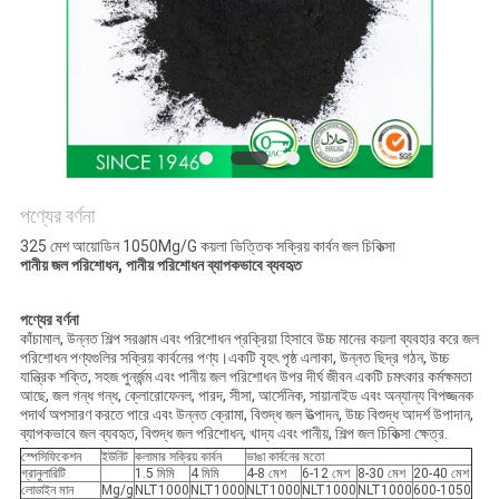
পণ্যের বর্ণনা
325 মেশ আয়োডিন 1050Mg/G কয়লা ভিত্তিক সক্রিয় কার্বন জল চিকিত্সা
পানীয় জল পরিশোধন, পানীয় পরিশোধন ব্যাপকভাবে ব্যবহৃত
পণ্যের বর্ণনা
কাঁচামাল, উন্নত শিল্প সরঞ্জাম এবং পরিশোধন প্রক্রিয়া হিসাবে উচ্চ মানের কয়লা ব্যবহার করে জল
পরিশোধন পণ্যগুলির সক্রিয় কার্বনের পণ্য।একটি বৃহৎ পৃষ্ঠ এলাকা, উন্নত ছিদ্র গঠন, উচ্চ
যান্ত্রিক শক্তি, সহজ পুনর্জন্ম এবং পানীয় জল পরিশোধন উপর দীর্ঘ জীবন একটি চমৎকার কর্মক্ষমতা
আছে, জল গন্ধ গন্ধ, ক্লোরোফেনল, পারদ, সীসা, আর্সেনিক, সায়ানাইড এবং অন্যান্য বিপজ্জনক
পদার্থ অপসারণ করতে পারে এবং উন্নত ক্রোমা, বিশুদ্ধ জল উত্পাদন, উচ্চ বিশুদ্ধ আদর্শ উপাদান,
ব্যাপকভাবে জল ব্যবহৃত, বিশুদ্ধ জল পরিশোধন, খাদ্য এবং পানীয়, শিল্প জল চিকিত্সা ক্ষেত্র.
স্পেসিফিকেশন
ইউনিট
কলামার সক্রিয় কার্বন
ভাঙা কার্বনের মতো
গ্রানুলারিটি
1.5 মিমি
4 মিমি
4-8 মেশ
6-12 মেশ
8-30 মেশ
20-40 মেশ
লোডাইন মান
Mg/g
NLT1000
NLT1000
NLT1000
NLT1000
NLT1000
600-1050