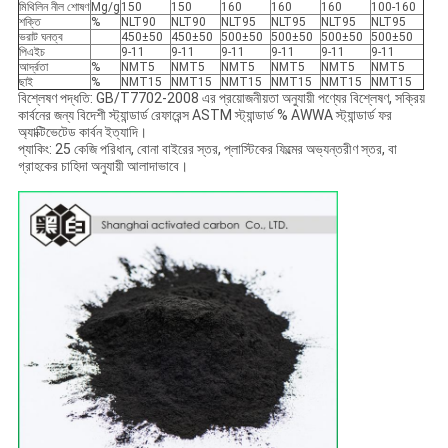
মিথিলিন নীল শোষণ
Mg/g
150
150
160
160
160
100-160
শক্তি
%
NLT90
NLT90
NLT95
NLT95
NLT95
NLT95
ভরাট ঘনত্ব
450±50
450±50
500±50
500±50
500±50
500±50
পিএইচ
9-11
9-11
9-11
9-11
9-11
9-11
আর্দ্রতা
%
NMT5
NMT5
NMT5
NMT5
NMT5
NMT5
ছাই
%
NMT15
NMT15
NMT15
NMT15
NMT15
NMT15
বিশ্লেষণ পদ্ধতি: GB/T7702-2008 এর প্রয়োজনীয়তা অনুযায়ী পণ্যের বিশ্লেষণ, সক্রিয়
কার্বনের জন্য বিদেশী স্ট্যান্ডার্ড রেফারেন্স ASTM স্ট্যান্ডার্ড % AWWA স্ট্যান্ডার্ড ফর
অ্যাক্টিভেটেড কার্বন ইত্যাদি।
প্যাকিং: 25 কেজি পরিধান, বোনা বাইরের স্তর, প্লাস্টিকের ফিল্মের অভ্যন্তরীণ স্তর, বা
গ্রাহকের চাহিদা অনুযায়ী আলাদাভাবে।