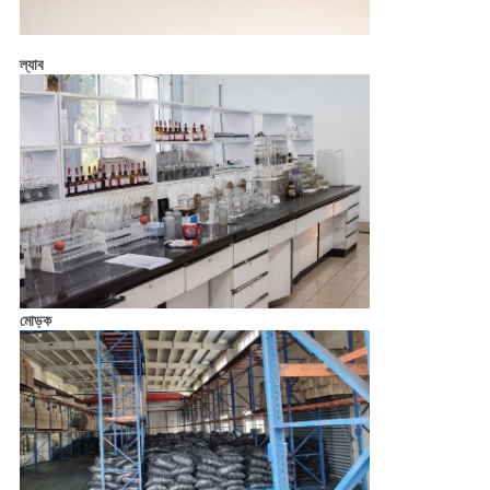
ল্যাব
মোড়ক