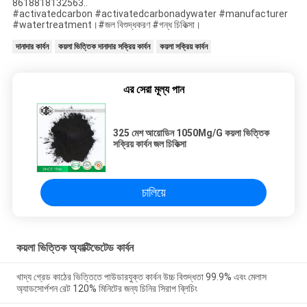
8618818132563..
#activatedcarbon #activatedcarbonadywater #manufacturer
#watertreatment।#জল বিশুদ্ধকরণ #গন্ধ চিকিত্সা।
দানাদার কার্বন
কয়লা ভিত্তিক দানাদার সক্রিয় কার্বন
কয়লা সক্রিয় কার্বন
এর সেরা মূল্য পান
325 মেশ আয়োডিন 1050Mg/G কয়লা ভিত্তিক
সক্রিয় কার্বন জল চিকিত্সা
চালিয়ে
কয়লা ভিত্তিক অ্যাক্টিভেটেড কার্বন
খাদ্য গ্রেড কাঠের ভিত্তিতে পাউডারযুক্ত কার্বন উচ্চ বিশুদ্ধতা 99.9% এবং মেলাস
অ্যাডসোর্পশন রেট 120% মিনিটের জন্য চিনির সিরাপ ব্লিচিং