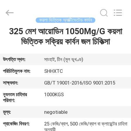
2026
Shanghai
Activated
Carbon
Co.,Ltd..
কয়লা ভিত্তিক অ্যাক্টিভেটেড কার্বন
All
Rights
Reserved.
325 মেশ আয়োডিন 1050Mg/G কয়লা
বাড়ি
ভিত্তিক সক্রিয় কার্বন জল চিকিত্সা
পণ্য
উৎপত্তি স্থল:
সাংহাই, চীন (মূল ভূখণ্ড)
আমাদের
পরিচিতিমুলক নাম:
SHHXTC
সম্পর্কে
সাক্ষ্যদান:
GB/T 19001-2016/ISO 9001:2015
ন্যূনতম চাহিদার
1000KGS
কারখানা
পরিমাণ:
ভ্রমণ
মূল্য:
negotiable
প্যাকেজিং বিবরণ:
25 কেজি/ব্যাগ, 500 কেজি/ব্যাগ বা ক্লায়েন্টের চাহিদা
মান
অনুযায়ী