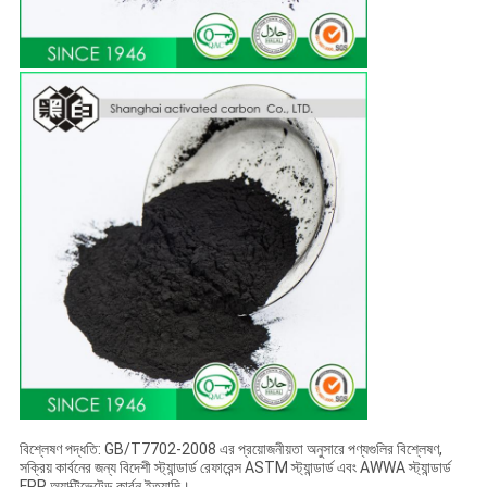
বিশ্লেষণ পদ্ধতি: GB/T7702-2008 এর প্রয়োজনীয়তা অনুসারে পণ্যগুলির বিশ্লেষণ,
সক্রিয় কার্বনের জন্য বিদেশী স্ট্যান্ডার্ড রেফারেন্স ASTM স্ট্যান্ডার্ড এবং AWWA স্ট্যান্ডার্ড
FPR অ্যাক্টিভেটেড কার্বন ইত্যাদি।