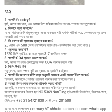
FAQ
1. আপনি facotry?
হ্যাঁ, আমরা কারখানা, এবং আমরা চীনে সক্রিয় কার্বনের প্রথম পেশাদার প্রস্তুতকারক!
2. কিভাবে নমুনা সম্পর্কে?
আমরা গ্রাহককে বিনামূল্যে নমুনা সরবরাহ করতে পারি গুণমান পরীক্ষা করে, কেবলমাত্র গ্রাহকের
মালবাহী চার্জ নেওয়া দরকার।
3. কি ধরনের যদি প্যাকেজ ব্যবহার করা হবে?
25 কেজি এবং 500 কেজি প্লাস্টিকের ব্যাগগুলিও কাস্টমাইজ করা যেতে পারে।
4. প্রসবের সময় কি?
1*20 জিপি কন্টেইনারের জন্য প্রায় 3-7 কার্যদিবস লাগবে।
5. আপনি COA প্রদান করতে পারেন?
হ্যাঁ, আমরা আপনার রেফারেন্সের জন্য COA প্রদান করতে পারি।
6. শিপিং উপায় কি?
সমুদ্রপথে, আকাশপথে, কুরিয়ার দ্বারা, আন্তর্জাতিক ট্রেনে
7. আপনি কি আমাদের বর্ণিত তথ্য অনুযায়ী আমাকে একটি পরামর্শ দিতে পারেন?
অবশ্যই, আপনাকে পেশাদার পরিষেবা প্রদান করা আমাদের লক্ষ্য।
8. আমরা কি আপনার কারখানা পরিদর্শন করতে পারি?
অবশ্যই, যে কোনো সময় আমাদের কারখানা পরিদর্শন স্বাগত জানাই!
আমাদের কারখানার ঠিকানা হল: NO 5369 NanTing হাইওয়ে টিংলিন টাউন, জিনশান জেলা,
সাংহাই, চীন
টেলিফোন: +86 21 54721830 পোস্ট কোড: 201500
আমার সাথে যোগাযোগ করুন mary AT shhxtc-carbon doc com.whats app