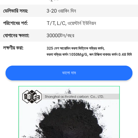
নিয়ন্ত্রণ
ডেলিভারি সময়:
3-20 ওয়াকিং দিন
পরিশোধের শর্ত:
T/T, L/C, ওয়েস্টার্ন ইউনিয়ন
যোগাযোগ
যোগানের ক্ষমতা:
30000টন/বছর
করুন
লক্ষণীয় করা:
,
325 মেশ আয়োডিন কয়লা ভিত্তিক সক্রিয় কার্বন
,
কয়লা সক্রিয় কার্বন 1050Mg/G
জল চিকিত্সা দানাদার কার্বন 0.48 মিমি
খবর
ভালো দাম
সাইট
ম্যাপ
PRIVACY
POLICY