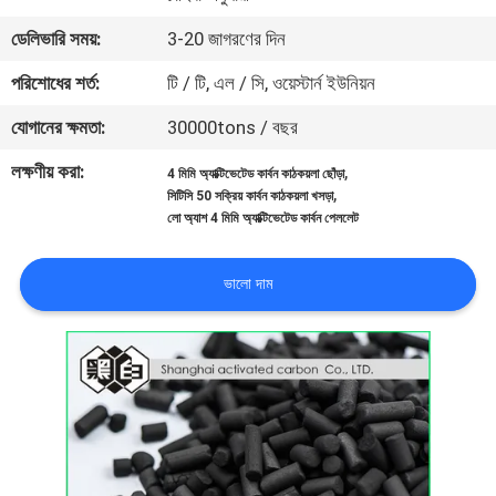
নিয়ন্ত্রণ
ডেলিভারি সময়:
3-20 জাগরণের দিন
পরিশোধের শর্ত:
টি / টি, এল / সি, ওয়েস্টার্ন ইউনিয়ন
যোগাযোগ
যোগানের ক্ষমতা:
30000tons / বছর
করুন
লক্ষণীয় করা:
,
4 মিমি অ্যাক্টিভেটেড কার্বন কাঠকয়লা ছোঁড়া
,
সিটিসি 50 সক্রিয় কার্বন কাঠকয়লা খসড়া
খবর
লো অ্যাশ 4 মিমি অ্যাক্টিভেটেড কার্বন পেললেট
সাইট
ভালো দাম
ম্যাপ
PRIVACY
POLICY