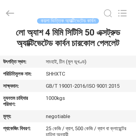
2026
Shanghai
Activated
Carbon
Co.,Ltd..
কয়লা ভিত্তিক অ্যাক্টিভেটেড কার্বন
All
Rights
Reserved.
লো অ্যাশ 4 মিমি সিটিসি 50 এক্সট্রুড
বাড়ি
অ্যাক্টিভেটেড কার্বন চারকোল পেললেট
পণ্য
উৎপত্তি স্থল:
সাংহাই, চীন (মূল ভূখণ্ড)
আমাদের
পরিচিতিমুলক নাম:
SHHXTC
সম্পর্কে
সাক্ষ্যদান:
GB/T 19001-2016/ISO 9001:2015
ন্যূনতম চাহিদার
1000kgs
কারখানা
পরিমাণ:
ভ্রমণ
মূল্য:
negotiable
প্যাকেজিং বিবরণ:
25 কেজি / ব্যাগ, 500 কেজি / ব্যাগ বা ক্লায়েন্টের
মান
চাহিদা অনুযায়ী