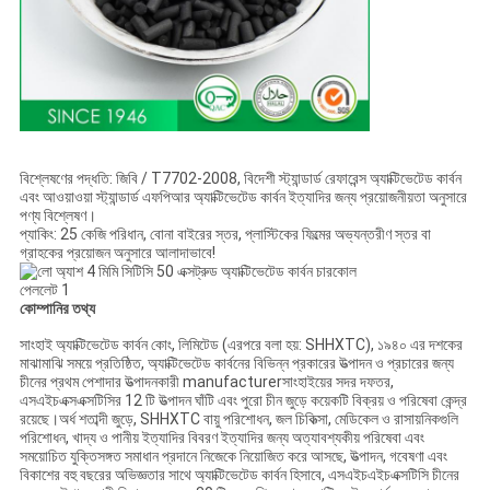
বিশ্লেষণের পদ্ধতি: জিবি / T7702-2008, বিদেশী স্ট্যান্ডার্ড রেফারেন্স অ্যাক্টিভেটেড কার্বন
এবং আওয়াওয়া স্ট্যান্ডার্ড এফপিআর অ্যাক্টিভেটেড কার্বন ইত্যাদির জন্য প্রয়োজনীয়তা অনুসারে
পণ্য বিশ্লেষণ।
প্যাকিং: 25 কেজি পরিধান, বোনা বাইরের স্তর, প্লাস্টিকের ফিল্মের অভ্যন্তরীণ স্তর বা
গ্রাহকের প্রয়োজন অনুসারে আলাদাভাবে!
কোম্পানির তথ্য
সাংহাই অ্যাক্টিভেটেড কার্বন কোং, লিমিটেড (এরপরে বলা হয়: SHHXTC), ১৯৪০ এর দশকের
মাঝামাঝি সময়ে প্রতিষ্ঠিত, অ্যাক্টিভেটেড কার্বনের বিভিন্ন প্রকারের উত্পাদন ও প্রচারের জন্য
চীনের প্রথম পেশাদার উত্পাদনকারী manufacturerসাংহাইয়ের সদর দফতর,
এসএইচএক্সএক্সটিসির 12 টি উত্পাদন ঘাঁটি এবং পুরো চীন জুড়ে কয়েকটি বিক্রয় ও পরিষেবা কেন্দ্র
রয়েছে।অর্ধ শতাব্দী জুড়ে, SHHXTC বায়ু পরিশোধন, জল চিকিত্সা, মেডিকেল ও রাসায়নিকগুলি
পরিশোধন, খাদ্য ও পানীয় ইত্যাদির বিবরণ ইত্যাদির জন্য অত্যাবশ্যকীয় পরিষেবা এবং
সময়োচিত যুক্তিসঙ্গত সমাধান প্রদানে নিজেকে নিয়োজিত করে আসছে, উত্পাদন, গবেষণা এবং
বিকাশের বহু বছরের অভিজ্ঞতার সাথে অ্যাক্টিভেটেড কার্বন হিসাবে, এসএইচএইচএক্সটিসি চীনের