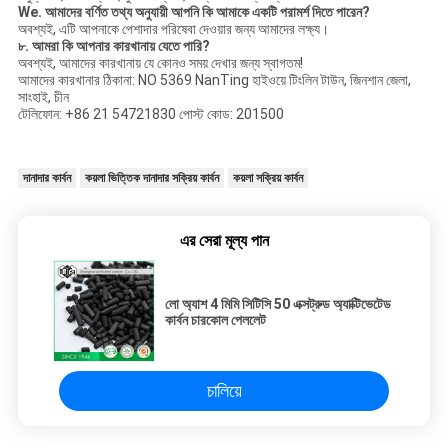
We. আমাদের বর্ণিত তথ্য অনুযায়ী আপনি কি আমাকে একটি পরামর্শ দিতে পারেন?
অবশ্যই, এটি আপনাকে পেশাদার পরিষেবা দেওয়ার জন্য আমাদের লক্ষ্য।
৮. আমরা কি আপনার কারখানায় যেতে পারি?
অবশ্যই, আমাদের কারখানায় যে কোনও সময় দেখার জন্য স্বাগতম!
আমাদের কারখানার ঠিকানা: NO 5369 NanTing হাইওয়ে টিংলিন টাউন, জিনশান জেলা,
সাংহাই, চীন
টেলিফোন: +86 21 54721830 পোস্ট কোড: 201500
দানাদার কার্বন
কয়লা ভিত্তিক দানাদার সক্রিয় কার্বন
কয়লা সক্রিয় কার্বন
এর সেরা মূল্য পান
লো অ্যাশ 4 মিমি সিটিসি 50 এক্সট্রুড অ্যাক্টিভেটেড
কার্বন চারকোল পেললেট
চালিয়ে