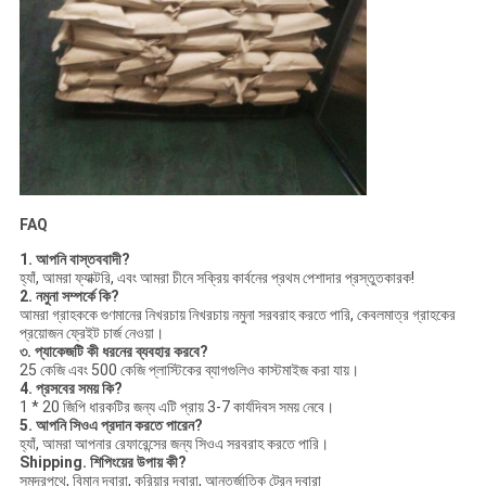
FAQ
1. আপনি বাস্তববাদী?
হ্যাঁ, আমরা ফ্যাক্টরি, এবং আমরা চীনে সক্রিয় কার্বনের প্রথম পেশাদার প্রস্তুতকারক!
2. নমুনা সম্পর্কে কি?
আমরা গ্রাহককে গুণমানের নিখরচায় নিখরচায় নমুনা সরবরাহ করতে পারি, কেবলমাত্র গ্রাহকের
প্রয়োজন ফ্রেইট চার্জ নেওয়া।
৩. প্যাকেজটি কী ধরনের ব্যবহার করবে?
25 কেজি এবং 500 কেজি প্লাস্টিকের ব্যাগগুলিও কাস্টমাইজ করা যায়।
4. প্রসবের সময় কি?
1 * 20 জিপি ধারকটির জন্য এটি প্রায় 3-7 কার্যদিবস সময় নেবে।
5. আপনি সিওএ প্রদান করতে পারেন?
হ্যাঁ, আমরা আপনার রেফারেন্সের জন্য সিওএ সরবরাহ করতে পারি।
Shipping. শিপিংয়ের উপায় কী?
সমুদ্রপথে, বিমান দ্বারা, কুরিয়ার দ্বারা, আন্তর্জাতিক ট্রেন দ্বারা