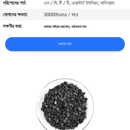
পরিশোধের শর্ত:
এল / সি, টি / টি, ওয়েস্টার্ন ইউনিয়ন, মানিগ্রাম
নিয়ন্ত্রণ
যোগানের ক্ষমতা:
30000tons / বছর
যোগাযোগ
লক্ষণীয় করা:
,
দানাদার সক্রিয় চারকোল
কাঠকয়লা দানা
করুন
ভালো দাম
খবর
সাইট
ম্যাপ
PRIVACY
POLICY