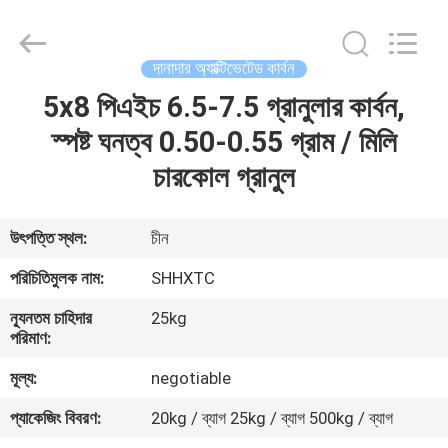
2026
Shanghai
Activated
Carbon
Co.,Ltd..
দানাদার অ্যাক্টিভেটেড কার্বন
All
Rights
Reserved.
5x8 পিএইচ 6.5-7.5 গ্রানুলার কার্বন,
বাড়ি
স্পষ্ট ঘনত্ব 0.50-0.55 গ্রাম / মিলি
পণ্য
চারকোল গ্রানুল
আমাদের
উৎপত্তি স্থল:
চীন
সম্পর্কে
পরিচিতিমুলক নাম:
SHHXTC
ন্যূনতম চাহিদার
25kg
কারখানা
পরিমাণ:
ভ্রমণ
মূল্য:
negotiable
প্যাকেজিং বিবরণ:
20kg / ব্যাগ 25kg / ব্যাগ 500kg / ব্যাগ
মান