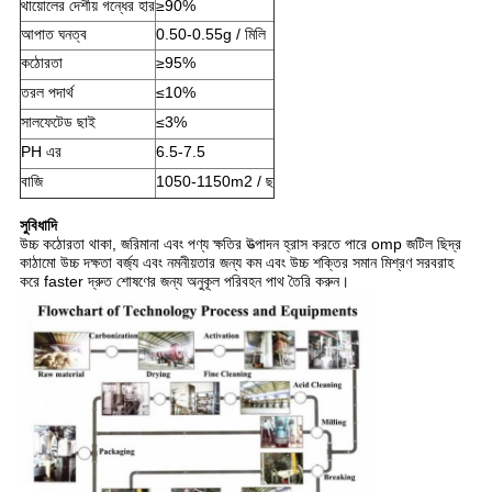
থায়োলের দেশীয় গন্ধের হার
≥90%
আপাত ঘনত্ব
0.50-0.55g / মিলি
কঠোরতা
≥95%
তরল পদার্থ
≤10%
সালফেটেড ছাই
≤3%
PH এর
6.5-7.5
বাজি
1050-1150m2 / ছ
সুবিধাদি
উচ্চ কঠোরতা থাকা, জরিমানা এবং পণ্য ক্ষতির উত্পাদন হ্রাস করতে পারে omp জটিল ছিদ্র
কাঠামো উচ্চ দক্ষতা বর্জ্য এবং নমনীয়তার জন্য কম এবং উচ্চ শক্তির সমান মিশ্রণ সরবরাহ
করে faster দ্রুত শোষণের জন্য অনুকূল পরিবহন পাথ তৈরি করুন।