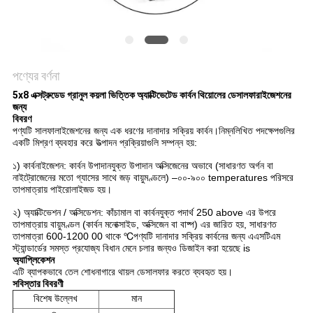
পণ্যের বর্ণনা
5x8 এক্সট্রুডেড গ্রানুল কয়লা ভিত্তিক অ্যাক্টিভেটেড কার্বন থিয়োলের ডেসালফারাইজেশনের
জন্য
বিবরণ
পণ্যটি সালফালাইজেশনের জন্য এক ধরণের দানাদার সক্রিয় কার্বন
।নিম্নলিখিত পদক্ষেপগুলির
একটি মিশ্রণ ব্যবহার করে উত্পাদন প্রক্রিয়াগুলি সম্পন্ন হয়:
১) কার্বনাইজেশন: কার্বন উপাদানযুক্ত উপাদান অক্সিজেনের অভাবে (সাধারণত অর্গন বা
নাইট্রোজেনের মতো গ্যাসের সাথে জড় বায়ুমণ্ডলে) –০০-৯০০ temperatures পরিসরে
তাপমাত্রায় পাইরোলাইজড হয়।
২) অ্যাক্টিভেশন / অক্সিডেশন: কাঁচামাল বা কার্বনযুক্ত পদার্থ 250 above এর উপরে
তাপমাত্রায় বায়ুমণ্ডল (কার্বন মনোক্সাইড, অক্সিজেন বা বাষ্প) এর জারিত হয়, সাধারণত
তাপমাত্রা 600-1200 00 থাকে ℃পণ্যটি দানাদার সক্রিয় কার্বনের জন্য এএসটিএম
স্ট্যান্ডার্ডের সমস্ত প্রযোজ্য বিধান মেনে চলার জন্যও ডিজাইন করা হয়েছে is
অ্যাপ্লিকেশন
এটি ব্যাপকভাবে তেল শোধনাগারে থায়ল ডেসালফার করতে ব্যবহৃত হয়।
সবিস্তার বিবরণী
বিশেষ উল্লেখ
মান