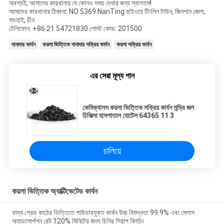
অবশ্যই, আমাদের কারখানায় যে কোনও সময় দেখার জন্য স্বাগতম!
আমাদের কারখানার ঠিকানা: NO 5369 NanTing হাইওয়ে টিংলিন টাউন, জিনশান জেলা,
সাংহাই, চীন
টেলিফোন: +86 21 54721830 পোস্ট কোড: 201500
দানাদার কার্বন
কয়লা ভিত্তিক দানাদার সক্রিয় কার্বন
কয়লা সক্রিয় কার্বন
এর সেরা মূল্য পান
কেমিক্যালস কয়লা ভিত্তিক সক্রিয় কার্বন লন্ড্রি জল
চিকিত্সা হাসপাতাল হোটেল 64365 11 3
চালিয়ে
কয়লা ভিত্তিক অ্যাক্টিভেটেড কার্বন
খাদ্য গ্রেড কাঠের ভিত্তিতে পাউডারযুক্ত কার্বন উচ্চ বিশুদ্ধতা 99.9% এবং মেলাস
অ্যাডসোর্পশন রেট 120% মিনিটের জন্য চিনির সিরাপ ব্লিচিং