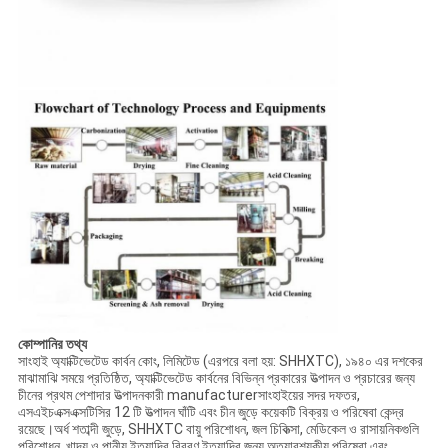
কোম্পানির তথ্য
সাংহাই অ্যাক্টিভেটেড কার্বন কোং, লিমিটেড (এরপরে বলা হয়: SHHXTC), ১৯৪০ এর দশকের
মাঝামাঝি সময়ে প্রতিষ্ঠিত, অ্যাক্টিভেটেড কার্বনের বিভিন্ন প্রকারের উত্পাদন ও প্রচারের জন্য
চীনের প্রথম পেশাদার উত্পাদনকারী manufacturerসাংহাইয়ের সদর দফতর,
এসএইচএক্সএক্সটিসির 12 টি উত্পাদন ঘাঁটি এবং চীন জুড়ে কয়েকটি বিক্রয় ও পরিষেবা কেন্দ্র
রয়েছে।অর্ধ শতাব্দী জুড়ে, SHHXTC বায়ু পরিশোধন, জল চিকিত্সা, মেডিকেল ও রাসায়নিকগুলি
পরিশোধন, খাদ্য ও পানীয় ইত্যাদির বিবরণ ইত্যাদির জন্য অত্যাবশ্যকীয় পরিষেবা এবং