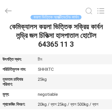
2026
Shanghai
Activated
Carbon
Co.,Ltd..
কয়লা ভিত্তিক অ্যাক্টিভেটেড কার্বন
All
Rights
Reserved.
কেমিক্যালস কয়লা ভিত্তিক সক্রিয় কার্বন
বাড়ি
লন্ড্রি জল চিকিত্সা হাসপাতাল হোটেল
পণ্য
64365 11 3
আমাদের
উৎপত্তি স্থল:
চীন
সম্পর্কে
পরিচিতিমুলক নাম:
SHHXTC
ন্যূনতম চাহিদার
25kg
কারখানা
পরিমাণ:
ভ্রমণ
মূল্য:
negotiable
প্যাকেজিং বিবরণ:
20kg / ব্যাগ 25kg / ব্যাগ 500kg / ব্যাগ
মান