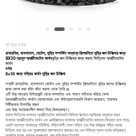
পণ্যের বর্ণনা
রাসায়নিক, হাসপাতাল, হোটেল, লন্ড্রি সম্পর্কিত অন্যান্য শিল্পগুলিতে লন্ড্রি জল চিকিত্সার জন্য
8X30 গ্রানুল অ্যাক্টিভেটেড কার্বন
লন্ড্রি জল চিকিত্সার জন্য কয়লা ভিত্তিক অ্যাক্টিভেটেড
কার্বন
বর্ণনা
8x30
জন্য সক্রিয় কার্বন
লন্ড্রি জল চিকিত্সা
পণ্যটি রাসায়নিক, হাসপাতাল হোটেল এবং লন্ড্রি সম্পর্কিত শিল্পগুলিতে লন্ড্রি জলের চিকিত্সার
জন্য নকশা করা কাঁচা কাঁচা কয়লা থেকে তৈরি is
এটি উচ্চ মাত্রায় ডিটারজেন্ট থেকে ফসফাইড এবং সাবান পাউডার সরিয়ে ফেলা
হয়
অ্যাক্টিভেটেড কার্বনে মেসোপোরস এবং মাইক্রোপোরগুলি বিকাশ করেছেন, তারপরে
নির্বীজনকে উপলব্ধি করুন
এবং উচ্চ সংযোজনশীল ক্ষমতা দিয়ে বিশুদ্ধকরণ।
কয়লা ভিত্তিক দানাদার অ্যাক্টিভেটেড কার্বনগুলি বিভিন্ন উত্পাদন প্রক্রিয়া অনুসারে ভাঙা
দানাদার অ্যাক্টিভেটেড কার্বন এবং এক্সট্রুডেড দানাদার অ্যাক্টিভেটেড ক্যাবনে বিভক্ত হতে পারে,
এগুলি প্রশস্ত আকারের পরিসীমা, শক্তিশালী শোষণ শক্তি এবং উচ্চ যান্ত্রিক শক্তি দ্বারা
চিহ্নিত করা হয় এবং পুনরুদ্ধারে ব্যাপকভাবে ব্যবহৃত হয় এবং বিভিন্ন গ্যাস-পর্বের শুদ্ধিকরণ,
অনুঘটক বাহক, দ্রাবক পুনরুদ্ধার, জল পরিশোধন ইত্যাদি