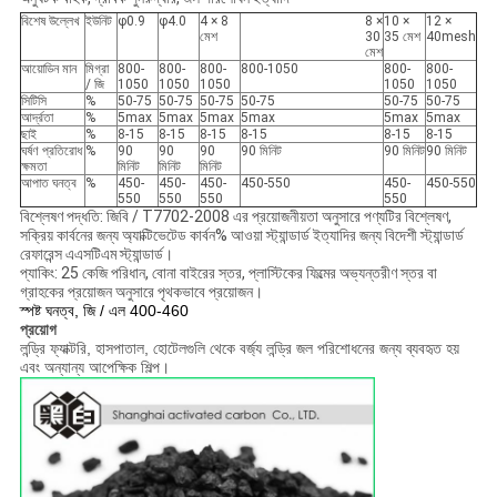
বিশেষ উল্লেখ
ইউনিট
φ0.9
φ4.0
4 × 8
8 ×
10 ×
12 ×
মেশ
30
35 মেশ
40mesh
মেশ
আয়োডিন মান
মিগ্রা
800-
800-
800-
800-1050
800-
800-
/ জি
1050
1050
1050
1050
1050
সিটিসি
%
50-75
50-75
50-75
50-75
50-75
50-75
আর্দ্রতা
%
5max
5max
5max
5max
5max
5max
ছাই
%
8-15
8-15
8-15
8-15
8-15
8-15
ঘর্ষণ প্রতিরোধ
%
90
90
90
90 মিনিট
90 মিনিট
90 মিনিট
ক্ষমতা
মিনিট
মিনিট
মিনিট
আপাত ঘনত্ব
%
450-
450-
450-
450-550
450-
450-550
550
550
550
550
বিশ্লেষণ পদ্ধতি: জিবি / T7702-2008 এর প্রয়োজনীয়তা অনুসারে পণ্যটির বিশ্লেষণ,
সক্রিয় কার্বনের জন্য অ্যাক্টিভেটেড কার্বন% আওয়া স্ট্যান্ডার্ড ইত্যাদির জন্য বিদেশী স্ট্যান্ডার্ড
রেফারেন্স এএসটিএম স্ট্যান্ডার্ড।
প্যাকিং: 25 কেজি পরিধান, বোনা বাইরের স্তর, প্লাস্টিকের ফিল্মের অভ্যন্তরীণ স্তর বা
গ্রাহকের প্রয়োজন অনুসারে পৃথকভাবে প্রয়োজন।
স্পষ্ট ঘনত্ব, জি / এল 400-460
প্রয়োগ
লন্ড্রি ফ্যাক্টরি, হাসপাতাল, হোটেলগুলি থেকে বর্জ্য লন্ড্রি জল পরিশোধনের জন্য ব্যবহৃত হয়
এবং অন্যান্য আপেক্ষিক শিল্প।