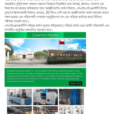
সময়োচিত যুক্তিসঙ্গত সমাধান প্রদানে নিজেকে নিয়োজিত করে আসছে, উত্পাদন, গবেষণা এবং
বিকাশের বহু বছরের অভিজ্ঞতার সাথে অ্যাক্টিভেটেড কার্বন হিসাবে, এসএইচএইচএক্সটিসি চীনের
বৃহত্তম উত্পাদনকারী হিসাবে বেড়েছে, 30 টিরও বেশি ধরণের অ্যাক্টিভেটেড কার্বন সরবরাহ করতে
সক্ষম হয়েছে এবং শক্তিশালী পেশাদার প্রযুক্তিগত বল এবং সক্রিয় কার্বনের জন্য বিভিন্ন
পরীক্ষার পদ্ধতি রাখে।
এসএইচএক্সএক্সটিসি সক্রিয় কার্বন পুনরায় সক্রিয়করণ, সক্রিয় কার্বন চেঞ্জ-আউট পরিষেবাদি এবং
সম্পর্কিত প্রযুক্তি রফতানিও সরবরাহ করে।