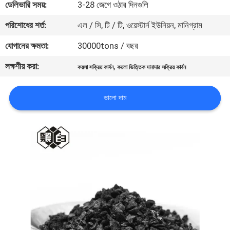
ডেলিভারি সময়:
3-28 জেগে ওঠার দিনগুলি
নিয়ন্ত্রণ
পরিশোধের শর্ত:
এল / সি, টি / টি, ওয়েস্টার্ন ইউনিয়ন, মানিগ্রাম
যোগাযোগ
যোগানের ক্ষমতা:
30000tons / বছর
করুন
লক্ষণীয় করা:
,
কয়লা সক্রিয় কার্বন
কয়লা ভিত্তিক দানাদার সক্রিয় কার্বন
খবর
ভালো দাম
সাইট
ম্যাপ
PRIVACY
POLICY