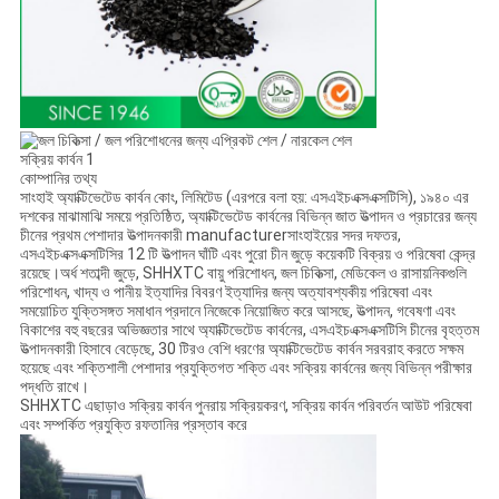
কোম্পানির তথ্য
সাংহাই অ্যাক্টিভেটেড কার্বন কোং, লিমিটেড (এরপরে বলা হয়: এসএইচএক্সএক্সটিসি), ১৯৪০ এর
দশকের মাঝামাঝি সময়ে প্রতিষ্ঠিত, অ্যাক্টিভেটেড কার্বনের বিভিন্ন জাত উত্পাদন ও প্রচারের জন্য
চীনের প্রথম পেশাদার উত্পাদনকারী manufacturerসাংহাইয়ের সদর দফতর,
এসএইচএক্সএক্সটিসির 12 টি উত্পাদন ঘাঁটি এবং পুরো চীন জুড়ে কয়েকটি বিক্রয় ও পরিষেবা কেন্দ্র
রয়েছে।অর্ধ শতাব্দী জুড়ে, SHHXTC বায়ু পরিশোধন, জল চিকিত্সা, মেডিকেল ও রাসায়নিকগুলি
পরিশোধন, খাদ্য ও পানীয় ইত্যাদির বিবরণ ইত্যাদির জন্য অত্যাবশ্যকীয় পরিষেবা এবং
সময়োচিত যুক্তিসঙ্গত সমাধান প্রদানে নিজেকে নিয়োজিত করে আসছে, উত্পাদন, গবেষণা এবং
বিকাশের বহু বছরের অভিজ্ঞতার সাথে অ্যাক্টিভেটেড কার্বনের, এসএইচএক্সএক্সটিসি চীনের বৃহত্তম
উত্পাদনকারী হিসাবে বেড়েছে, 30 টিরও বেশি ধরণের অ্যাক্টিভেটেড কার্বন সরবরাহ করতে সক্ষম
হয়েছে এবং শক্তিশালী পেশাদার প্রযুক্তিগত শক্তি এবং সক্রিয় কার্বনের জন্য বিভিন্ন পরীক্ষার
পদ্ধতি রাখে।
SHHXTC এছাড়াও সক্রিয় কার্বন পুনরায় সক্রিয়করণ, সক্রিয় কার্বন পরিবর্তন আউট পরিষেবা
এবং সম্পর্কিত প্রযুক্তি রফতানির প্রস্তাব করে