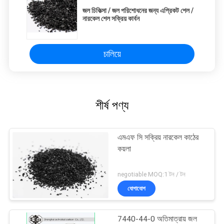
জল চিকিত্সা / জল পরিশোধনের জন্য এপ্রিকট শেল /
নারকেল শেল সক্রিয় কার্বন
চালিয়ে
শীর্ষ পণ্য
এমএফ সি সক্রিয় নারকেল কাঠের
কয়লা
negotiable MOQ:1 টন / টন
যোগাযোগ
7440-44-0 অতিমাত্রায় জল