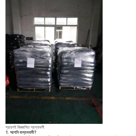
প্রায়শই জিজ্ঞাসিত প্রশ্নাবলী
1. আপনি বাস্তববাদী?