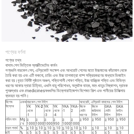
পণ্যের বর্ণনা
পণ্যের তথ্য
বাদাম শেল ভিত্তিক অ্যাক্টিভেটেড কার্বন
পণ্যগুলি নারকেল শেল, এপ্রিকোট সংক্ষেপ এবং আখরোট শেলের মতো উচ্চমানের কাঁচামাল থেকে
তৈরি করা হয় এবং এটি শুকনো, চারিং এবং উচ্চ তাপমাত্রা বাষ্প সক্রিয়করণের মাধ্যমে ডিজাইন
করা হয়।বৃহত নির্দিষ্ট পৃষ্ঠতল অঞ্চল, শক্তিশালী শোষণ শক্তি, উচ্চ যান্ত্রিক শক্তি এবং বিভিন্ন
ধরণের আকার দ্বারা চিহ্নিত, এগুলি বায়ু পরিশোধন, অনুঘটক বাহক, মহৎ ধাতুর নিষ্কাশন, দ্রাবক
পুনরুদ্ধার এবং medicinesষধগুলির ডিক্লোরাইজেশন বিশেষত শিল্প এবং পানীয়ের চিকিত্সায়
ব্যবহৃত হয় পানি।
বিশেষ
একক
নারকেল শেল টাইপ
আখরোট, এপ্রিকট বাদামের শেল টাইপ
উল্লেখ
YK
YK-
2
YK
YK
YKA
YKA-
জিকে
জিকে
GKA
GKA
থেকে
থেকে
থেকে
-1
2
মোটা
জরিমানা
মোটা
ফাইন
-1
-3
-4
ধরণের
টাইপ
টাইপ
টাইপ
লডিন মান
Mg
≧
≧
≧
≧
≧
≧
≧ 950
≧ 950
≧ 950
≧ 950
/ ছ
1000
1000
1000
950
1000
1000
তরল পদার্থ
%
≦ 10
≦ 10
≦ 10
≦ 10
≦ 10
≦ 10
≦ 10
≦ 10
≦ 10
≦ 10
ছাই
%
≦ 5
≦ 5
≦ 5
≦ 5
≦ 5
≦ 5
≦ 5
≦ 5
≦ 5
≦ 5