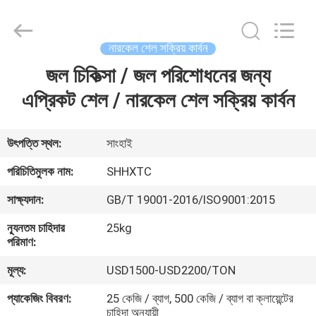
2026
Shanghai
Activated
Carbon
Co.,Ltd..
নারকেল শেল সক্রিয় কার্বন
All
Rights
Reserved.
জল চিকিত্সা / জল পরিশোধনের জন্য
বাড়ি
এপ্রিকট শেল / নারকেল শেল সক্রিয় কার্বন
পণ্য
উৎপত্তি স্থল:
সাংহাই
আমাদের
পরিচিতিমুলক নাম:
SHHXTC
সম্পর্কে
সাক্ষ্যদান:
GB/T 19001-2016/ISO9001:2015
ন্যূনতম চাহিদার
25kg
কারখানা
পরিমাণ:
ভ্রমণ
মূল্য:
USD1500-USD2200/TON
প্যাকেজিং বিবরণ:
25 কেজি / ব্যাগ, 500 কেজি / ব্যাগ বা ক্লায়েন্টের
মান
চাহিদা অনুযায়ী