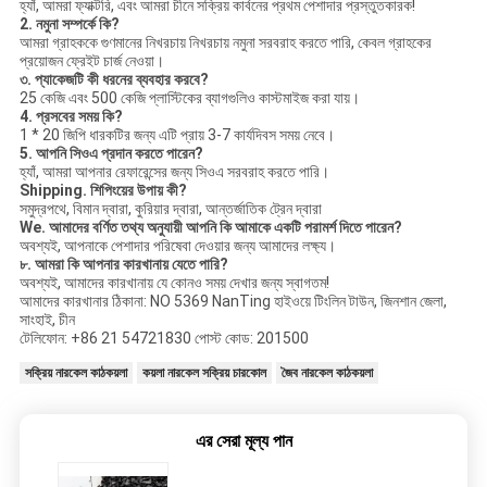
হ্যাঁ, আমরা ফ্যাক্টরি, এবং আমরা চীনে সক্রিয় কার্বনের প্রথম পেশাদার প্রস্তুতকারক!
2. নমুনা সম্পর্কে কি?
আমরা গ্রাহককে গুণমানের নিখরচায় নিখরচায় নমুনা সরবরাহ করতে পারি, কেবল গ্রাহকের
প্রয়োজন ফ্রেইট চার্জ নেওয়া।
৩. প্যাকেজটি কী ধরনের ব্যবহার করবে?
25 কেজি এবং 500 কেজি প্লাস্টিকের ব্যাগগুলিও কাস্টমাইজ করা যায়।
4. প্রসবের সময় কি?
1 * 20 জিপি ধারকটির জন্য এটি প্রায় 3-7 কার্যদিবস সময় নেবে।
5. আপনি সিওএ প্রদান করতে পারেন?
হ্যাঁ, আমরা আপনার রেফারেন্সের জন্য সিওএ সরবরাহ করতে পারি।
Shipping. শিপিংয়ের উপায় কী?
সমুদ্রপথে, বিমান দ্বারা, কুরিয়ার দ্বারা, আন্তর্জাতিক ট্রেন দ্বারা
We. আমাদের বর্ণিত তথ্য অনুযায়ী আপনি কি আমাকে একটি পরামর্শ দিতে পারেন?
অবশ্যই, আপনাকে পেশাদার পরিষেবা দেওয়ার জন্য আমাদের লক্ষ্য।
৮. আমরা কি আপনার কারখানায় যেতে পারি?
অবশ্যই, আমাদের কারখানায় যে কোনও সময় দেখার জন্য স্বাগতম!
আমাদের কারখানার ঠিকানা: NO 5369 NanTing হাইওয়ে টিংলিন টাউন, জিনশান জেলা,
সাংহাই, চীন
টেলিফোন: +86 21 54721830 পোস্ট কোড: 201500
সক্রিয় নারকেল কাঠকয়লা
কয়লা নারকেল সক্রিয় চারকোল
জৈব নারকেল কাঠকয়লা
এর সেরা মূল্য পান