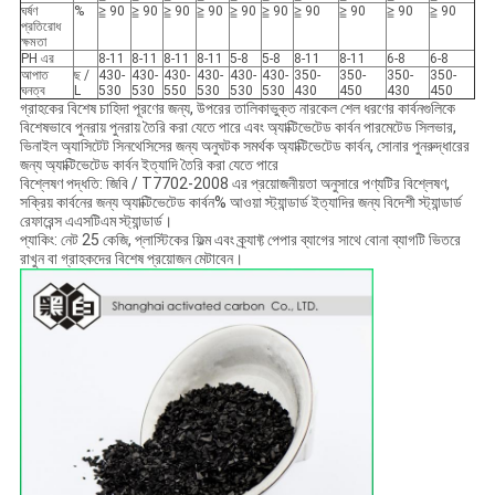
ঘর্ষণ
%
≧ 90
≧ 90
≧ 90
≧ 90
≧ 90
≧ 90
≧ 90
≧ 90
≧ 90
≧ 90
প্রতিরোধ
ক্ষমতা
PH এর
8-11
8-11
8-11
8-11
5-8
5-8
8-11
8-11
6-8
6-8
আপাত
ছ /
430-
430-
430-
430-
430-
430-
350-
350-
350-
350-
ঘনত্ব
L
530
530
550
530
530
530
430
450
430
450
গ্রাহকের বিশেষ চাহিদা পূরণের জন্য, উপরের তালিকাভুক্ত নারকেল শেল ধরণের কার্বনগুলিকে
বিশেষভাবে পুনরায় পুনরায় তৈরি করা যেতে পারে এবং অ্যাক্টিভেটেড কার্বন পারমেটেড সিলভার,
ভিনাইল অ্যাসিটেট সিনথেসিসের জন্য অনুঘটক সমর্থক অ্যাক্টিভেটেড কার্বন, সোনার পুনরুদ্ধারের
জন্য অ্যাক্টিভেটেড কার্বন ইত্যাদি তৈরি করা যেতে পারে
বিশ্লেষণ পদ্ধতি: জিবি / T7702-2008 এর প্রয়োজনীয়তা অনুসারে পণ্যটির বিশ্লেষণ,
সক্রিয় কার্বনের জন্য অ্যাক্টিভেটেড কার্বন% আওয়া স্ট্যান্ডার্ড ইত্যাদির জন্য বিদেশী স্ট্যান্ডার্ড
রেফারেন্স এএসটিএম স্ট্যান্ডার্ড।
প্যাকিং: নেট 25 কেজি, প্লাস্টিকের ফিল্ম এবং ক্র্যাফ্ট পেপার ব্যাগের সাথে বোনা ব্যাগটি ভিতরে
রাখুন বা গ্রাহকদের বিশেষ প্রয়োজন মেটাবেন।