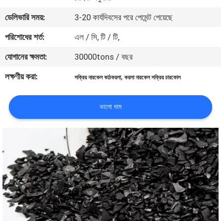
নিয়ন্ত্রণ
ডেলিভারি সময়:
3-20 কার্যদিবসের পরে পেমেন্ট পেয়েছে
পরিশোধের শর্ত:
এল / সি, টি / টি,
যোগাযোগ
যোগানের ক্ষমতা:
30000tons / বছর
করুন
লক্ষণীয় করা:
,
সক্রিয় নারকেল কাঠকয়লা
কয়লা নারকেল সক্রিয় চারকোল
খবর
ভালো দাম
সাইট
ম্যাপ
PRIVACY
POLICY